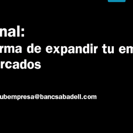
0:00
/
1:10:36